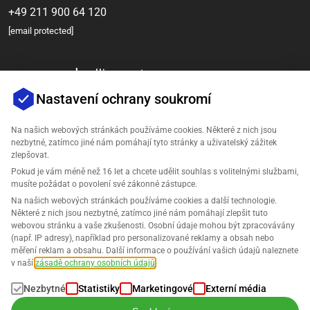
+49 211 900 64 120
[email protected]
Nastavení ochrany soukromí
Na našich webových stránkách používáme cookies. Některé z nich jsou
nezbytné, zatímco jiné nám pomáhají tyto stránky a uživatelský zážitek
zlepšovat.
Společnost
Pokud je vám méně než 16 let a chcete udělit souhlas s volitelnými službami,
musíte požádat o povolení své zákonné zástupce.
Podpora
Na našich webových stránkách používáme cookies a další technologie.
Některé z nich jsou nezbytné, zatímco jiné nám pomáhají zlepšit tuto
webovou stránku a vaše zkušenosti. Osobní údaje mohou být zpracovávány
Řešení pro Amazon
(např. IP adresy), například pro personalizované reklamy a obsah nebo
měření reklam a obsahu. Další informace o používání vašich údajů naleznete
Čeština
v naší
zásadě ochrany osobních údajů
.
Nezbytné
Statistiky
Marketingové
Externí média