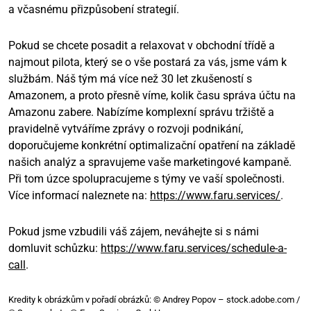
a včasnému přizpůsobení strategií.
Pokud se chcete posadit a relaxovat v obchodní třídě a
najmout pilota, který se o vše postará za vás, jsme vám k
službám. Náš tým má více než 30 let zkušeností s
Amazonem, a proto přesně víme, kolik času správa účtu na
Amazonu zabere. Nabízíme komplexní správu tržiště a
pravidelně vytváříme zprávy o rozvoji podnikání,
doporučujeme konkrétní optimalizační opatření na základě
našich analýz a spravujeme vaše marketingové kampaně.
Při tom úzce spolupracujeme s týmy ve vaší společnosti.
Více informací naleznete na:
https://www.faru.services/
.
Pokud jsme vzbudili váš zájem, neváhejte si s námi
domluvit schůzku:
https://www.faru.services/schedule-a-
call
.
Kredity k obrázkům v pořadí obrázků: © Andrey Popov – stock.adobe.com /