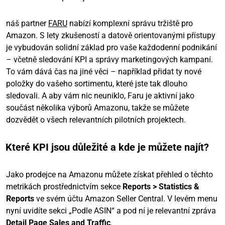
náš partner
FARU
nabízí komplexní správu tržiště pro
Amazon. S lety zkušeností a datově orientovanými přístupy
je vybudován solidní základ pro vaše každodenní podnikání
– včetně sledování KPI a správy marketingových kampaní.
To vám dává čas na jiné věci – například přidat ty nové
položky do vašeho sortimentu, které jste tak dlouho
sledovali. A aby vám nic neuniklo, Faru je aktivní jako
součást několika výborů Amazonu, takže se můžete
dozvědět o všech relevantních pilotních projektech.
Které KPI jsou důležité a kde je můžete najít?
Jako prodejce na Amazonu můžete získat přehled o těchto
metrikách prostřednictvím sekce
Reports > Statistics &
Reports
ve svém účtu Amazon Seller Central. V levém menu
nyní uvidíte sekci „Podle ASIN“ a pod ní je relevantní zpráva
Detail Page Sales and Traffic
.