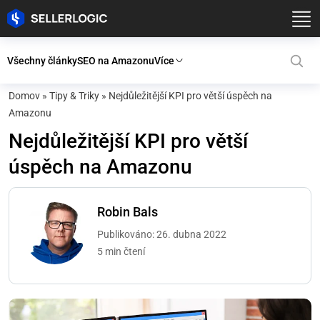
Všechny články
SEO na Amazonu
Více
Domov
»
Tipy & Triky
»
Nejdůležitější KPI pro větší úspěch na
Amazonu
Nejdůležitější KPI pro větší
úspěch na Amazonu
Robin Bals
Publikováno: 26. dubna 2022
5 min čtení