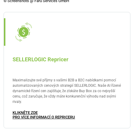
© Screenshots @ Faru Services GmbH
SELLERLOGIC Repricer
Maximalizujte své příjmy s vašimi B2B a B2C nabídkami pomocí
automatizovaných cenových strategií SELLERLOGIC. Naše AI řízené
dynamické řízení cen zajišťuje, že získáte Buy Box za co nejvyšší
cenu, což zaručuje, že vždy máte konkurenční výhodu nad svými
rivaly.
KLIKNĚTE ZDE
PRO VÍCE INFORMACÍ O REPRICERU