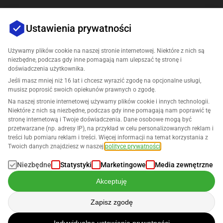
Ustawienia prywatności
Używamy plików cookie na naszej stronie internetowej. Niektóre z nich są
niezbędne, podczas gdy inne pomagają nam ulepszać tę stronę i
doświadczenia użytkownika.
Jeśli masz mniej niż 16 lat i chcesz wyrazić zgodę na opcjonalne usługi,
Firma
musisz poprosić swoich opiekunów prawnych o zgodę.
Na naszej stronie internetowej używamy plików cookie i innych technologii.
Wsparcie
Niektóre z nich są niezbędne, podczas gdy inne pomagają nam poprawić tę
stronę internetową i Twoje doświadczenia. Dane osobowe mogą być
przetwarzane (np. adresy IP), na przykład w celu personalizowanych reklam i
Rozwiązania dla Amazon
treści lub pomiaru reklam i treści. Więcej informacji na temat korzystania z
Twoich danych znajdziesz w naszej
polityce prywatności
.
Polski
Niezbędne
Statystyki
Marketingowe
Media zewnętrzne
Akceptuję
Zapisz zgodę
Dane są przetwarzane zgodnie z naszą
Polityką Prywatności