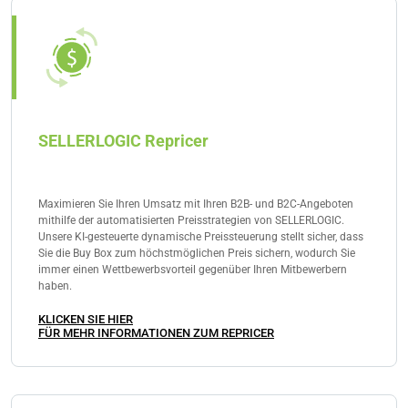
verdient, der über einen dieser Links zustande kommt.
Typische Websitebetreiber, die einen Amazon Affiliate
Shop erstellen, sind beispielsweise Influencer oder
Blogger.
SELLERLOGIC Repricer
Maximieren Sie Ihren Umsatz mit Ihren B2B- und B2C-Angeboten
mithilfe der automatisierten Preisstrategien von SELLERLOGIC.
Unsere KI-gesteuerte dynamische Preissteuerung stellt sicher, dass
Sie die Buy Box zum höchstmöglichen Preis sichern, wodurch Sie
immer einen Wettbewerbsvorteil gegenüber Ihren Mitbewerbern
haben.
KLICKEN SIE HIER
FÜR MEHR INFORMATIONEN ZUM REPRICER