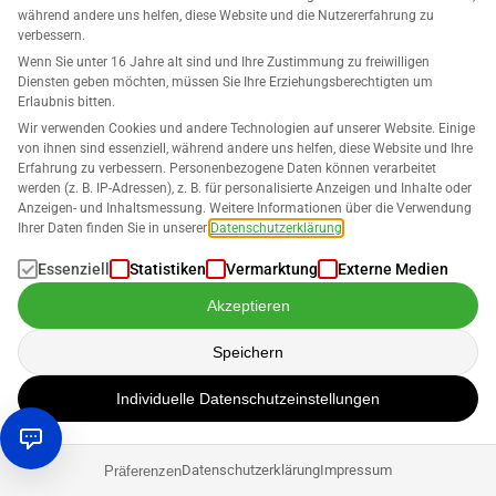
Wahl ist
während andere uns helfen, diese Website und die Nutzererfahrung zu
verbessern.
Daniel Hannig
Wenn Sie unter 16 Jahre alt sind und Ihre Zustimmung zu freiwilligen
Diensten geben möchten, müssen Sie Ihre Erziehungsberechtigten um
Erlaubnis bitten.
Wir verwenden Cookies und andere Technologien auf unserer Website. Einige
von ihnen sind essenziell, während andere uns helfen, diese Website und Ihre
Erfahrung zu verbessern. Personenbezogene Daten können verarbeitet
werden (z. B. IP-Adressen), z. B. für personalisierte Anzeigen und Inhalte oder
Anzeigen- und Inhaltsmessung. Weitere Informationen über die Verwendung
Ihrer Daten finden Sie in unserer
Datenschutzerklärung
.
Werden Sie Teil unserer
Essenziell
Statistiken
Vermarktung
Externe Medien
Akzeptieren
Community!
Speichern
Individuelle Datenschutzeinstellungen
Datenschutzerklärung
Impressum
Präferenzen