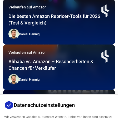
Verkaufen auf Amazon
Die besten Amazon Repricer-Tools für 2026
(Test & Vergleich)
Daniel Hannig
Verkaufen auf Amazon
Alibaba vs. Amazon – Besonderheiten &
Chancen für Verkäufer
Daniel Hannig
Verkaufen auf Amazon
Datenschutzeinstellungen
Temu vs. Amazon – 5 Gründe, warum Amazon
für Käufer und Verkäufer nach wie vor die erste
Wir verwenden Cookies auf unserer Website. Einige von ihnen sind essenziell,