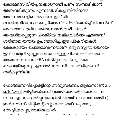
കൊമേഴ്‌സ് വിൽപ്പനക്കാരനായി പണം സമ്പാദിക്കാൻ
അനുവദിക്കുന്നു. എന്നാൽ, മികച്ച ബിസിനസ്
അവസരങ്ങളിലെ പോലെ, ഇത് ചില
വെല്ലുവിളികളോടുകൂടിയാണ് – പ്രത്യേകിച്ച്, നിങ്ങൾക്ക്
ലഭ്യമായ എല്ലാ ആമസോൺ തിരിച്ചടികൾ
ആവശ്യപ്പെടുന്ന പ്രക്രിയ. നല്ല വാർത്ത എന്താണ്?
ശരിയായ തന്ത്രം ഉപയോഗിച്ച്, ഈ പ്രക്രിയകൾ
കൈകാര്യം ചെയ്യാവുന്നതാണ്. ഒരു വസ്തുത: തെറ്റായ
ഇൻവെന്ററി എണ്ണങ്ങൾ പോലുള്ള പിഴവുകൾ കാരണം
ആമസോൺ പല FBA വിൽപ്പനക്കാർക്കും പണം
കടംവയ്ക്കുന്നു, എന്നാൽ ഇത് സ്വയം തിരിച്ചടികൾ
നൽകുന്നില്ല.
ഫോർബ്സ് റിപ്പോർട്ടിന്റെ അനുസരണം, ആമസോൺ
2.5
ബില്യൺ
ഷിപ്പ്മെന്റുകൾ വാർഷികമായി കൈമാറാൻ
സാധിച്ചു. ഈ ഉൽപ്പന്നങ്ങളിൽ ചിലത്, ഉദാഹരണത്തിന്,
ഇൻബൗണ്ട് ഷിപ്പ്മെന്റിന്റെ സമയത്ത് നഷ്ടമായ,
മോഷ്ടിക്കപ്പെട്ട, അല്ലെങ്കിൽ