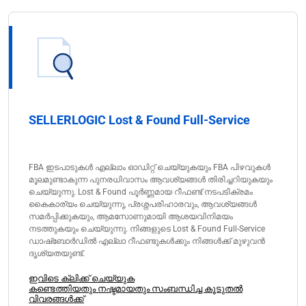
SELLERLOGIC Lost & Found Full-Service
FBA ഇടപാടുകൾ എല്ലാം ഓഡിറ്റ് ചെയ്യുകയും FBA പിഴവുകൾ
മൂലമുണ്ടാകുന്ന പുനരധിവാസം ആവശ്യങ്ങൾ തിരിച്ചറിയുകയും
ചെയ്യുന്നു. Lost & Found പൂർണ്ണമായ റീഫണ്ട് നടപടിക്രമം
കൈകാര്യം ചെയ്യുന്നു, പ്രശ്നപരിഹാരവും, ആവശ്യങ്ങൾ
സമർപ്പിക്കുകയും, ആമസോണുമായി ആശയവിനിമയം
നടത്തുകയും ചെയ്യുന്നു. നിങ്ങളുടെ Lost & Found Full-Service
ഡാഷ്ബോർഡിൽ എല്ലാ റീഫണ്ടുകൾക്കും നിങ്ങൾക്ക് മുഴുവൻ
ദൃശ്യതയുണ്ട്.
ഇവിടെ ക്ലിക്ക് ചെയ്യുക
കണ്ടെത്തിയതും നഷ്ടമായതും സംബന്ധിച്ച കൂടുതൽ
വിവരങ്ങൾക്ക്