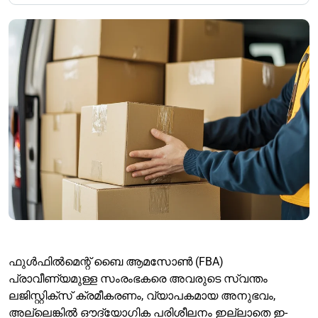
ഫുൾഫിൽമെന്റ് ബൈ ആമസോൺ (FBA)
പ്രാവീണ്യമുള്ള സംരംഭകരെ അവരുടെ സ്വന്തം
ലജിസ്റ്റിക്‌സ് ക്രമീകരണം, വ്യാപകമായ അനുഭവം,
അല്ലെങ്കിൽ ഔദ്യോഗിക പരിശീലനം ഇല്ലാതെ ഇ-