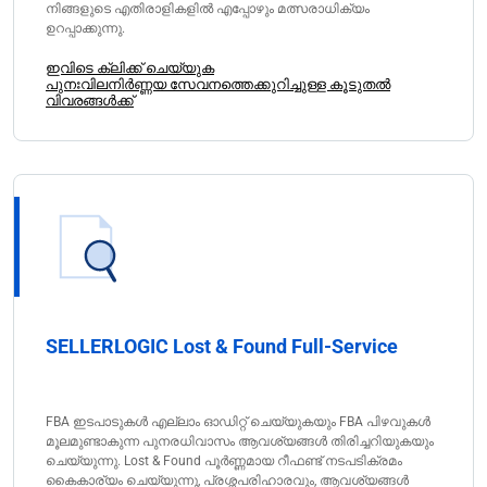
നിങ്ങളുടെ എതിരാളികളിൽ എപ്പോഴും മത്സരാധിക്യം
ഉറപ്പാക്കുന്നു.
ഇവിടെ ക്ലിക്ക് ചെയ്യുക
പുനഃവിലനിർണ്ണയ സേവനത്തെക്കുറിച്ചുള്ള കൂടുതൽ
വിവരങ്ങൾക്ക്
SELLERLOGIC Lost & Found Full-Service
FBA ഇടപാടുകൾ എല്ലാം ഓഡിറ്റ് ചെയ്യുകയും FBA പിഴവുകൾ
മൂലമുണ്ടാകുന്ന പുനരധിവാസം ആവശ്യങ്ങൾ തിരിച്ചറിയുകയും
ചെയ്യുന്നു. Lost & Found പൂർണ്ണമായ റീഫണ്ട് നടപടിക്രമം
കൈകാര്യം ചെയ്യുന്നു, പ്രശ്നപരിഹാരവും, ആവശ്യങ്ങൾ