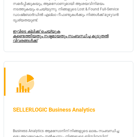
സമർപ്പിക്കുകയും, ആമസോണുമായി ആശയവിനിമയം
നടത്തുകയും ചെയ്യുന്നു. നിങ്ങളുടെ Lost & Found Full-Service
ഡാഷ്ബോർഡിൽ എല്ലാ റീഫണ്ടുകൾക്കും നിങ്ങൾക്ക് മുഴുവൻ
ദൃശ്യതയുണ്ട്.
ഇവിടെ ക്ലിക്ക് ചെയ്യുക
കണ്ടെത്തിയതും നഷ്ടമായതും സംബന്ധിച്ച കൂടുതൽ
വിവരങ്ങൾക്ക്
SELLERLOGIC Business Analytics
Business Analytics ആമസോനിന് നിങ്ങളുടെ ലാഭം സംബന്ധിച്ച
ഒരു അവലോകനം നൽകുന്നു - നിങ്ങളുടെ ബിസിനസിന്,