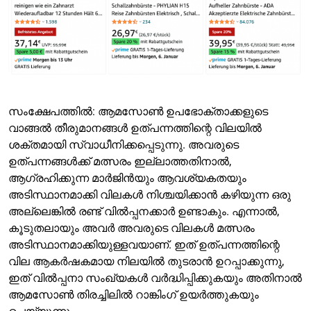
സംക്ഷേപത്തിൽ: ആമസോൺ ഉപഭോക്താക്കളുടെ
വാങ്ങൽ തീരുമാനങ്ങൾ ഉത്പന്നത്തിന്റെ വിലയിൽ
ശക്തമായി സ്വാധീനിക്കപ്പെടുന്നു. അവരുടെ
ഉത്പന്നങ്ങൾക്ക് മത്സരം ഇല്ലാത്തതിനാൽ,
ആഗ്രഹിക്കുന്ന മാർജിൻയും ആവശ്യകതയും
അടിസ്ഥാനമാക്കി വിലകൾ നിശ്ചയിക്കാൻ കഴിയുന്ന ഒരു
അല്ലെങ്കിൽ രണ്ട് വിൽപ്പനക്കാർ ഉണ്ടാകും. എന്നാൽ,
കൂടുതലായും അവർ അവരുടെ വിലകൾ മത്സരം
അടിസ്ഥാനമാക്കിയുള്ളവയാണ്. ഇത് ഉത്പന്നത്തിന്റെ
വില ആകർഷകമായ നിലയിൽ തുടരാൻ ഉറപ്പാക്കുന്നു,
ഇത് വിൽപ്പനാ സംഖ്യകൾ വർദ്ധിപ്പിക്കുകയും അതിനാൽ
ആമസോൺ തിരച്ചിലിൽ റാങ്കിംഗ് ഉയർത്തുകയും