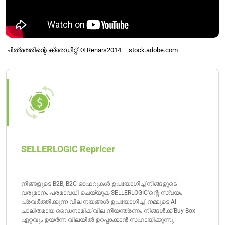
ചിത്രത്തിന്റെ ക്രെഡിറ്റ്: © Renars2014 – stock.adobe.com
SELLERLOGIC Repricer
നിങ്ങളുടെ B2B, B2C ഓഫറുകൾ ഉപയോഗിച്ച് നിങ്ങളുടെ
വരുമാനം പരമാവധി ചെയ്യുക SELLERLOGIC'ന്റെ സ്വയം
പ്രവർത്തിക്കുന്ന വില നയങ്ങൾ ഉപയോഗിച്ച്. നമ്മുടെ AI-
ചാലിതമായ ഡൈനാമിക് വില നിയന്ത്രണം നിങ്ങൾക്ക് Buy Box
ഏറ്റവും ഉയർന്ന വിലയിൽ ഉറപ്പാക്കാൻ സഹായിക്കുന്നു,