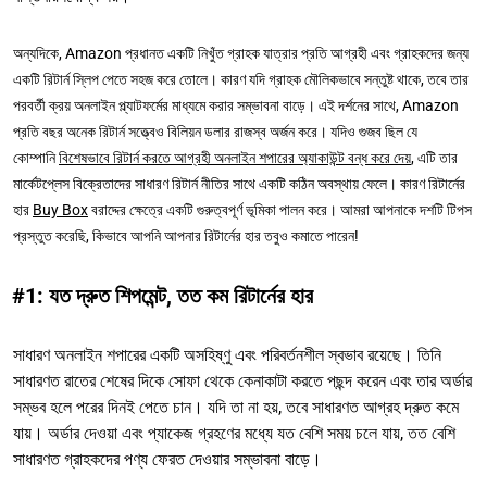
অন্যদিকে, Amazon প্রধানত একটি নিখুঁত গ্রাহক যাত্রার প্রতি আগ্রহী এবং গ্রাহকদের জন্য
একটি রিটার্ন স্লিপ পেতে সহজ করে তোলে। কারণ যদি গ্রাহক মৌলিকভাবে সন্তুষ্ট থাকে, তবে তার
পরবর্তী ক্রয় অনলাইন প্ল্যাটফর্মের মাধ্যমে করার সম্ভাবনা বাড়ে। এই দর্শনের সাথে, Amazon
প্রতি বছর অনেক রিটার্ন সত্ত্বেও বিলিয়ন ডলার রাজস্ব অর্জন করে। যদিও গুজব ছিল যে
কোম্পানি
বিশেষভাবে রিটার্ন করতে আগ্রহী অনলাইন শপারের অ্যাকাউন্ট বন্ধ করে দেয়
, এটি তার
মার্কেটপ্লেস বিক্রেতাদের সাধারণ রিটার্ন নীতির সাথে একটি কঠিন অবস্থায় ফেলে। কারণ রিটার্নের
হার
Buy Box
বরাদ্দের ক্ষেত্রে একটি গুরুত্বপূর্ণ ভূমিকা পালন করে। আমরা আপনাকে দশটি টিপস
প্রস্তুত করেছি, কিভাবে আপনি আপনার রিটার্নের হার তবুও কমাতে পারেন!
#1: যত দ্রুত শিপমেন্ট, তত কম রিটার্নের হার
সাধারণ অনলাইন শপারের একটি অসহিষ্ণু এবং পরিবর্তনশীল স্বভাব রয়েছে। তিনি
সাধারণত রাতের শেষের দিকে সোফা থেকে কেনাকাটা করতে পছন্দ করেন এবং তার অর্ডার
সম্ভব হলে পরের দিনই পেতে চান। যদি তা না হয়, তবে সাধারণত আগ্রহ দ্রুত কমে
যায়। অর্ডার দেওয়া এবং প্যাকেজ গ্রহণের মধ্যে যত বেশি সময় চলে যায়, তত বেশি
সাধারণত গ্রাহকদের পণ্য ফেরত দেওয়ার সম্ভাবনা বাড়ে।