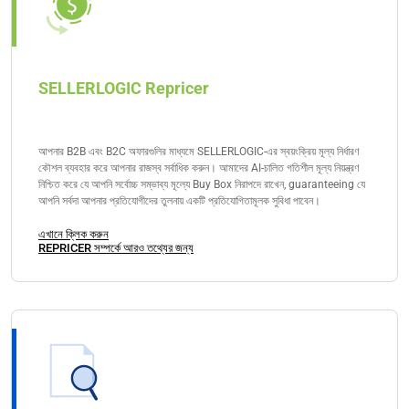
SELLERLOGIC Repricer
আপনার B2B এবং B2C অফারগুলির মাধ্যমে SELLERLOGIC-এর স্বয়ংক্রিয় মূল্য নির্ধারণ
কৌশল ব্যবহার করে আপনার রাজস্ব সর্বাধিক করুন। আমাদের AI-চালিত গতিশীল মূল্য নিয়ন্ত্রণ
নিশ্চিত করে যে আপনি সর্বোচ্চ সম্ভাব্য মূল্যে Buy Box নিরাপদে রাখেন, guaranteeing যে
আপনি সর্বদা আপনার প্রতিযোগীদের তুলনায় একটি প্রতিযোগিতামূলক সুবিধা পাবেন।
এখানে ক্লিক করুন
REPRICER সম্পর্কে আরও তথ্যের জন্য