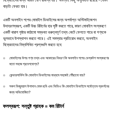
বিক্রেতাদের জন্য আরও বেশি রাজস্ব হয়। অবশ্যই কিছু অসুবিধাও রয়েছে - যেমন
বাড়তি ফেরত হার।
একটি অনলাইন শপের মোবাইল ডিভাইসের জন্য অপর্যাপ্ত অপ্টিমাইজেশন
উদাহরণস্বরূপ, একটি উচ্চ রিটার্নের হার সৃষ্টি করতে পারে, কারণ মোবাইল সংস্করণে
একটি খারাপ পৃষ্ঠার কাঠামো সম্ভবত গুরুত্বপূর্ণ তথ্য কেটে ফেলতে পারে বা পণ্যকে
ভুলভাবে উপস্থাপন করতে পারে। এই সমস্যার প্রতিরোধ করতে, অনলাইন
বিক্রেতাদের নিম্নলিখিত প্রশ্নগুলি করতে হবে:
মোবাইলের উপর পণ্য তথ্য এবং আকারের বিবরণ কি অনলাইন শপের ডেস্কটপ সংস্করণের
মতো সহজে প্রবেশযোগ্য?
কেন্ডারসার্ভিস কি মোবাইল ডিভাইসের মাধ্যমে সহজেই পৌঁছানো যায়?
সকল ভিজ্যুয়াল উপাদান যেমন ছবি এবং ভিডিও কি মোবাইল ডিভাইসে সর্বোত্তম প্রদর্শনের
জন্য অভিযোজিত?
ফলস্বরূপ: সন্তুষ্ট গ্রাহক = কম রিটার্ন