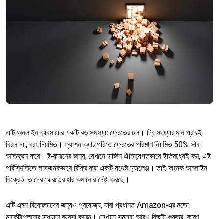
এটি অনলাইন ব্যবসায়ের একটি বড় সমস্যা: ফেরতের ঢল। দ্বি-সংখ্যার মান প্রায়ই
বিরল নয়, বরং নিয়মিত। ফ্যাশন ক্যাটাগরিতে ফেরতের পরিমাণ নিয়মিত 50% সীমা
অতিক্রম করে। ই-কমার্সের জন্য, যেখানে মার্জিন ঐতিহ্যগতভাবে ইতিমধ্যেই কম, এই
পরিস্থিতিতে লাভজনকভাবে বিক্রি করা একটি যথেষ্ট চ্যালেঞ্জ। তাই অনেক অনলাইন
বিক্রেতা তাদের ফেরতের হার কমানোর চেষ্টা করছে।
এটি এমন বিক্রেতাদের জন্যও প্রযোজ্য, যারা প্রধানত Amazon-এর মতো
মার্কেটপ্লেসের মাধ্যমে ব্যবসা করেন। সেখানে সমস্যা আরও কিছুটা গুরুতর, কারণ