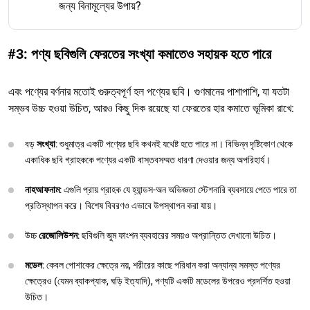
জন্য বিনামূল্যের উপায়?
#3: পণ্য ছবিগুলি ফেরতের সংখ্যা কমাতেও সহায়ক হতে পারে
এবং পণ্যের বর্ণনার মতোই গুরুত্বপূর্ণ হল পণ্যের ছবি। গুণমানের পাশাপাশি, যা যতটা
সম্ভব উচ্চ হওয়া উচিত, আরও কিছু দিক রয়েছে যা ফেরতের হার কমাতে ভূমিকা রাখে:
বড়
সংখ্যা
: শুধুমাত্র একটি পণ্যের ছবি কখনই যথেষ্ট হতে পারে না। বিভিন্ন দৃষ্টিকোণ থেকে
একাধিক ছবি গ্রাহককে পণ্যের একটি বাস্তবসম্মত ধারণা দেওয়ার জন্য অপরিহার্য।
নাহআফনাম
: এগুলি প্রায় গ্রাহক যে হ্যান্ডস-অন অভিজ্ঞতা স্টেশনারি ব্যবসায়ে পেতে পারে তা
প্রতিস্থাপন করে। বিশেষ বিবরণও এভাবে উপস্থাপন করা যায়।
উচ্চ
রেজোলিউশন
: ছবিগুলি জুম ফাংশন ব্যবহারের সময়ও অপ্রান্তিত দেখানো উচিত।
মডেল
: কেবল পোশাকের ক্ষেত্রে নয়, শরীরের কাছে পরিধান করা অন্যান্য সমস্ত পণ্যের
ক্ষেত্রেও (যেমন ব্যাকপ্যাক, ঘড়ি ইত্যাদি), পণ্যটি একটি মডেলের উপরেও প্রদর্শিত হওয়া
উচিত।