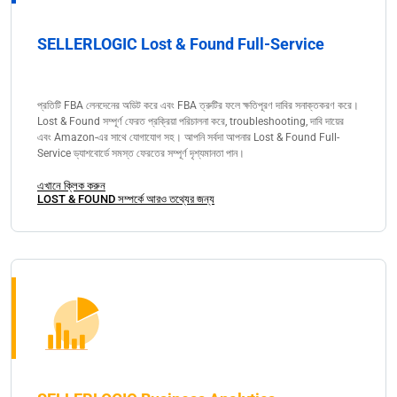
SELLERLOGIC Lost & Found Full-Service
প্রতিটি FBA লেনদেনের অডিট করে এবং FBA ত্রুটির ফলে ক্ষতিপূরণ দাবির সনাক্তকরণ করে।
Lost & Found সম্পূর্ণ ফেরত প্রক্রিয়া পরিচালনা করে, troubleshooting, দাবি দায়ের
এবং Amazon-এর সাথে যোগাযোগ সহ। আপনি সর্বদা আপনার Lost & Found Full-
Service ড্যাশবোর্ডে সমস্ত ফেরতের সম্পূর্ণ দৃশ্যমানতা পান।
এখানে ক্লিক করুন
LOST & FOUND সম্পর্কে আরও তথ্যের জন্য