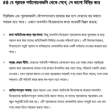
#8 যে গ্রাহক পর্যালোচনাগুলি থেকে শেখে, সে ভালো বিক্রি করে
প্রিমিয়াম এবং পুরস্কারগুলি কৌশলগতভাবে ব্যবহার করা হলে ফেরতের হার কমাতে
সহায়ক হতে পারে। এখানে অনলাইন বিক্রেতাদের জন্য কয়েকটি বিকল্প রয়েছে:
রাখা আইটেমের জন্য প্রণোদনা:
কিছু অনলাইন বিক্রেতা গ্রাহকদের জন্য পুরস্কার বা ছাড়
প্রদান করে যারা তাদের আইটেমগুলি ফিরিয়ে দেওয়ার পরিবর্তে রাখে। এটি উদাহরণস্বরূপ,
বিশ্বস্ততা পয়েন্ট প্রদান বা ভবিষ্যতের কেনাকাটার জন্য একটি ভাউচার দেওয়ার মাধ্যমে হতে
পারে।
স্বচ্ছ ফেরত নীতি:
ফেরতের শর্তাবলী স্পষ্টভাবে যোগাযোগ করে এবং সহজ ফেরত প্রক্রিয়া
প্রদান করে গ্রাহকদের তাদের পণ্য রাখতে উৎসাহিত করা যেতে পারে, পরিবর্তে সেগুলি ফেরত
দেওয়ার। যখন গ্রাহক জানেন যে তারা প্রয়োজনে সহজেই পণ্য ফেরত দিতে পারেন, তখন তারা
সম্ভবত এটি সত্যিই করার জন্য কম প্রবণ হতে পারেন।
ব্যক্তিগতকৃত অফার:
ক্রয় আচরণ এবং ফেরত প্যাটার্নের বিশ্লেষণের মাধ্যমে অনলাইন
বিক্রেতারা ব্যক্তিগতকৃত অফার তৈরি করতে পারেন, যা তাদের গ্রাহকদের প্রয়োজন এবং
পছন্দ অনুযায়ী তৈরি করা হয়। এটি গ্রাহকদের তাদের কেনাকাটায় আরও সন্তুষ্ট হতে এবং কম
পণ্য ফেরত দিতে সহায়তা করতে পারে।