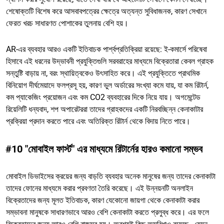
শেষোক্তটি বিশেষ করে আসবাবপত্রের ক্ষেত্রে অত্যন্ত সুবিধাজনক, কারণ সেখানে
ফেরত খরচ সাধারণত পোশাকের তুলনায় বেশি হয়।
AR-এর ব্যবহার আরও একটি ইতিবাচক পার্শ্বপ্রতিক্রিয়া রয়েছে: ই-কমার্সে পরিষেবা
হিসাবে এই ধরনের উদ্ভাবনী প্রযুক্তিগুলি সরবরাহের মাধ্যমে বিক্রেতারা কেবল গ্রাহক
সন্তুষ্টি বাড়ায় না, বরং স্থায়িত্বকেও উৎসাহিত করে। এই প্রযুক্তিতে প্রাথমিক
বিনিয়োগ দীর্ঘমেয়াদে ফলপ্রসূ হয়, কারণ ভুল অর্ডারের সংখ্যা কমে যায়, যা কম রিটার্ন,
কম প্যাকেজিং প্রয়োজন এবং কম CO2 ব্যবহারের দিকে নিয়ে যায়। অগমেন্টেড
রিয়েলিটি ধন্যবাদ, শপ অপারেটররা তাদের গ্রাহকদের একটি নিরবচ্ছিন্ন কেনাকাটার
প্রক্রিয়া প্রদান করতে পারে এবং অতিরিক্ত রিটার্ন থেকে বিদায় নিতে পারে।
#10 "মোবাইল ফার্স্ট" এর মাধ্যমে রিটার্নের হারও কমানো সম্ভব
মোবাইল ডিভাইসের ক্রয়ের জন্য বাড়তি ব্যবহার অনেক মানুষের জন্য তাদের কেনাকাটা
তাদের ফোনের মাধ্যমে করার প্রবণতা তৈরি করেছে। এই উন্নয়নটি অনলাইন
বিক্রেতাদের জন্য মূলত ইতিবাচক, কারণ যেকোনো জায়গা থেকে কেনাকাটা করার
সম্ভাবনা মানুষকে সাধারণভাবে আরও বেশি কেনাকাটা করতে প্রলুব্ধ করে। এর ফলে