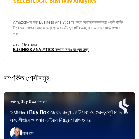
SELLERLOGIC Business Analytics
Amazon-এর জন্য Business Analytics আপনাকে আপনার লাভজনকতার একটি সার্বিক
চিত্র দেয় - আপনার ব্যবসার জন্য, পৃথক মার্কেটপ্লেসগুলির জন্য, এবং আপনার সমস্ত পণ্যের
জন্য।
এখানে ক্লিক করুন
BUSINESS ANALYTICS সম্পর্কে আরও তথ্যের জন্য
সম্পর্কিত পোস্টসমূহ
সবকিছু Buy Box সম্পর্কে
অ্যামাজনে Buy Box জেতার জন্য ১৪টি সবচেয়ে গুরুত্বপূর্ণ মানদণ্ড
এবং কীভাবে আপনার মেট্রিক্স নিয়ন্ত্রণে রাখতে হয়
রবিন বাল্স