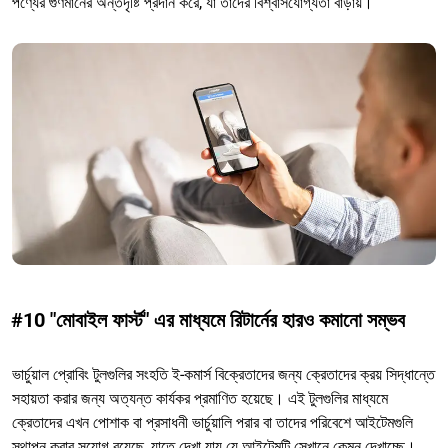
পণ্যের গুণমানের অন্তর্দৃষ্টি প্রদান করে, যা তাদের বিশ্বাসযোগ্যতা বাড়ায়।
#10 "মোবাইল ফার্স্ট" এর মাধ্যমে রিটার্নের হারও কমানো সম্ভব
ভার্চুয়াল প্রোবিং টুলগুলির সংহতি ই-কমার্স বিক্রেতাদের জন্য ক্রেতাদের ক্রয় সিদ্ধান্তে
সহায়তা করার জন্য অত্যন্ত কার্যকর প্রমাণিত হয়েছে। এই টুলগুলির মাধ্যমে
ক্রেতাদের এখন পোশাক বা প্রসাধনী ভার্চুয়ালি পরার বা তাদের পরিবেশে আইটেমগুলি
স্থাপন করার সুযোগ রয়েছে, যাতে দেখা যায় যে আইটেমটি সেখানে কেমন দেখাচ্ছে।