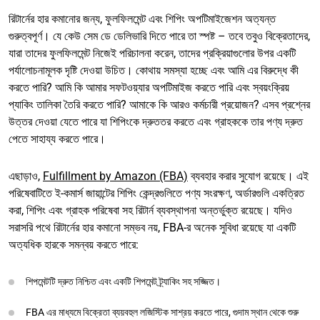
রিটার্নের হার কমানোর জন্য, ফুলফিলমেন্ট এবং শিপিং অপটিমাইজেশন অত্যন্ত
গুরুত্বপূর্ণ। যে কেউ সেম ডে ডেলিভারি দিতে পারে তা স্পষ্ট – তবে তবুও বিক্রেতাদের,
যারা তাদের ফুলফিলমেন্ট নিজেই পরিচালনা করেন, তাদের প্রক্রিয়াগুলোর উপর একটি
পর্যালোচনামূলক দৃষ্টি দেওয়া উচিত। কোথায় সমস্যা হচ্ছে এবং আমি এর বিরুদ্ধে কী
করতে পারি? আমি কি আমার সফটওয়্যার অপটিমাইজ করতে পারি এবং স্বয়ংক্রিয়
প্যাকিং তালিকা তৈরি করতে পারি? আমাকে কি আরও কর্মচারী প্রয়োজন? এসব প্রশ্নের
উত্তর দেওয়া যেতে পারে যা শিপিংকে দ্রুততর করতে এবং গ্রাহককে তার পণ্য দ্রুত
পেতে সাহায্য করতে পারে।
এছাড়াও,
Fulfillment by Amazon (FBA)
ব্যবহার করার সুযোগ রয়েছে। এই
পরিষেবাটিতে ই-কমার্স জায়ান্টের শিপিং কেন্দ্রগুলিতে পণ্য সংরক্ষণ, অর্ডারগুলি একত্রিত
করা, শিপিং এবং গ্রাহক পরিষেবা সহ রিটার্ন ব্যবস্থাপনা অন্তর্ভুক্ত রয়েছে। যদিও
সরাসরি পথে রিটার্নের হার কমানো সম্ভব নয়, FBA-র অনেক সুবিধা রয়েছে যা একটি
অত্যধিক হারকে সমন্বয় করতে পারে:
শিপমেন্টটি দ্রুত নিশ্চিত এবং একটি শিপমেন্ট ট্র্যাকিং সহ সজ্জিত।
FBA এর মাধ্যমে বিক্রেতা ব্যয়বহুল লজিস্টিক সাশ্রয় করতে পারে, গুদাম স্থান থেকে শুরু