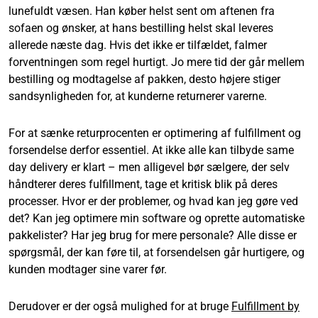
lunefuldt væsen. Han køber helst sent om aftenen fra
sofaen og ønsker, at hans bestilling helst skal leveres
allerede næste dag. Hvis det ikke er tilfældet, falmer
forventningen som regel hurtigt. Jo mere tid der går mellem
bestilling og modtagelse af pakken, desto højere stiger
sandsynligheden for, at kunderne returnerer varerne.
For at sænke returprocenten er optimering af fulfillment og
forsendelse derfor essentiel. At ikke alle kan tilbyde same
day delivery er klart – men alligevel bør sælgere, der selv
håndterer deres fulfillment, tage et kritisk blik på deres
processer. Hvor er der problemer, og hvad kan jeg gøre ved
det? Kan jeg optimere min software og oprette automatiske
pakkelister? Har jeg brug for mere personale? Alle disse er
spørgsmål, der kan føre til, at forsendelsen går hurtigere, og
kunden modtager sine varer før.
Derudover er der også mulighed for at bruge
Fulfillment by