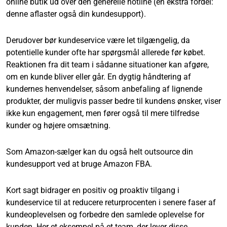
online butik ud over den generelle hotline (en ekstra fordel:
denne aflaster også din kundesupport).
Derudover bør kundeservice være let tilgængelig, da
potentielle kunder ofte har spørgsmål allerede før købet.
Reaktionen fra dit team i sådanne situationer kan afgøre,
om en kunde bliver eller går. En dygtig håndtering af
kundernes henvendelser, såsom anbefaling af lignende
produkter, der muligvis passer bedre til kundens ønsker, viser
ikke kun engagement, men fører også til mere tilfredse
kunder og højere omsætning.
Som Amazon-sælger kan du også helt outsource din
kundesupport ved at bruge Amazon FBA.
Kort sagt bidrager en positiv og proaktiv tilgang i
kundeservice til at reducere returprocenten i senere faser af
kundeoplevelsen og forbedre den samlede oplevelse for
kunden. Her
et eksempel på et team
, der lever disse